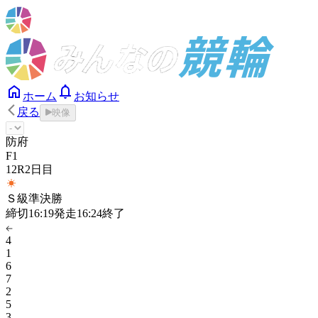
ホーム
お知らせ
戻る
映像
防府
F1
12
R
2日目
Ｓ級
準決勝
締切
16:19
発走
16:24
終了
4
1
6
7
2
5
3