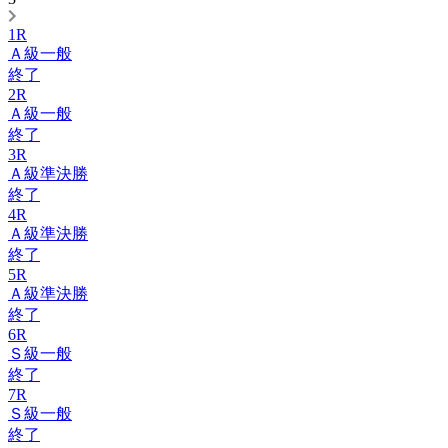
1
R
Ａ級一般
終了
2
R
Ａ級一般
終了
3
R
Ａ級準決勝
終了
4
R
Ａ級準決勝
終了
5
R
Ａ級準決勝
終了
6
R
Ｓ級一般
終了
7
R
Ｓ級一般
終了