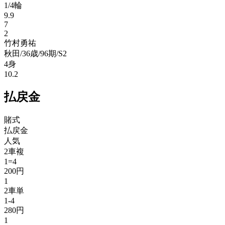
1/4輪
9.9
7
2
竹村勇祐
秋田/36歳/96期/S2
4身
10.2
払戻金
賭式
払戻金
人気
2車複
1=4
200円
1
2車単
1-4
280円
1