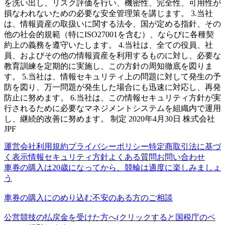
を洗い出し、リスク評価を行い、機密性、完全性、可用性が
損なわれないための必要な安全管理策を講じます。 3.当社
は、情報資産の取扱いに関する法令、国が定める指針、その
他の社会的規範（特にISO27001を含む）、ならびに各種契
約上の義務を遵守いたします。 4.当社は、全ての役員、社
員、およびその他の情報資産を利用するものに対し、必要な
教育訓練を定期的に実施し、この方針の周知徹底を図りま
す。 5.当社は、情報セキュリティ上の問題に対して発生の予
防を図り、万一問題が発生した場合にも迅速に対応し、再発
防止に努めます。 6.当社は、この情報セキュリティ方針が実
行されるために必要なマネジメントシステムを組織内で運用
し、継続的改善に努めます。 制定 2020年4月30日 株式会社
JPF
運営会社
利用規約
プライバシーポリシー
特定商取引法に基づ
く表示
情報セキュリティ方針
よくある質問
お問い合わせ
車券の購入は20歳になってから、競輪は適度に楽しみましょ
う
車券の購入にのめり込む不安のある方のご相談
公営競技の払戻金を受けた方へ(クリックすると国税庁のペ