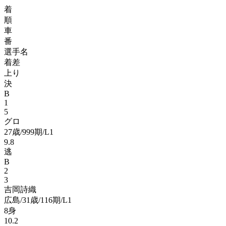
着
順
車
番
選手名
着差
上り
決
B
1
5
グロ
27歳/999期/L1
9.8
逃
B
2
3
吉岡詩織
広島/31歳/116期/L1
8身
10.2