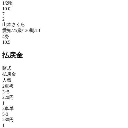
1/2輪
10.0
7
2
山本さくら
愛知/25歳/120期/L1
4身
10.5
払戻金
賭式
払戻金
人気
2車複
3=5
220円
1
2車単
5-3
230円
1