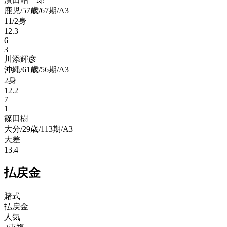
鹿児/57歳/67期/A3
11/2身
12.3
6
3
川添輝彦
沖縄/61歳/56期/A3
2身
12.2
7
1
篠田樹
大分/29歳/113期/A3
大差
13.4
払戻金
賭式
払戻金
人気