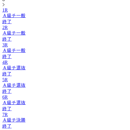
1
R
Ａ級チ一般
終了
2
R
Ａ級チ一般
終了
3
R
Ａ級チ一般
終了
4
R
Ａ級チ選抜
終了
5
R
Ａ級チ選抜
終了
6
R
Ａ級チ選抜
終了
7
R
Ａ級チ決勝
終了