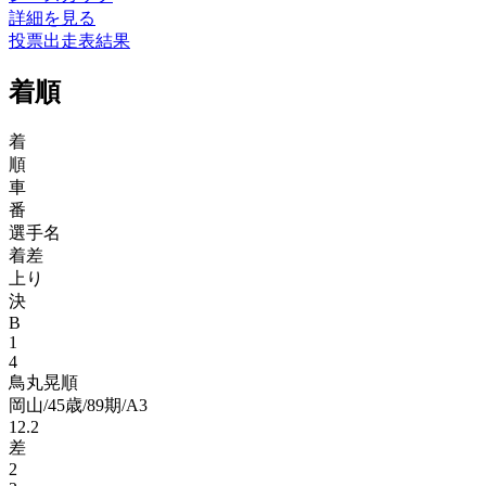
詳細を見る
投票
出走表
結果
着順
着
順
車
番
選手名
着差
上り
決
B
1
4
鳥丸晃順
岡山/45歳/89期/A3
12.2
差
2