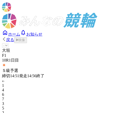
ホーム
お知らせ
戻る
映像
大垣
F1
10
R
1日目
Ｓ級
予選
締切
14:51
発走
14:56
終了
1
4
6
7
3
5
2