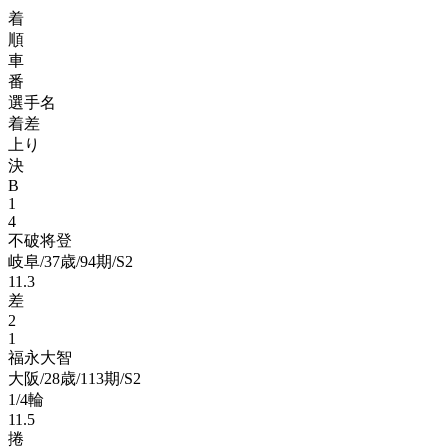
着
順
車
番
選手名
着差
上り
決
B
1
4
不破将登
岐阜/37歳/94期/S2
11.3
差
2
1
福永大智
大阪/28歳/113期/S2
1/4輪
11.5
捲