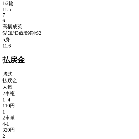
1/2輪
11.5
7
6
高橋成英
愛知/43歳/89期/S2
5身
11.6
払戻金
賭式
払戻金
人気
2車複
1=4
110円
1
2車単
4-1
320円
2