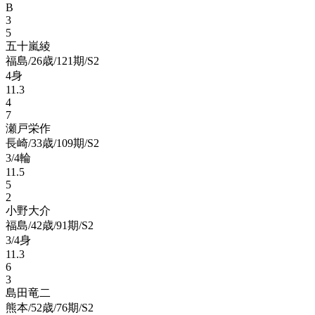
B
3
5
五十嵐綾
福島/26歳/121期/S2
4身
11.3
4
7
瀬戸栄作
長崎/33歳/109期/S2
3/4輪
11.5
5
2
小野大介
福島/42歳/91期/S2
3/4身
11.3
6
3
島田竜二
熊本/52歳/76期/S2