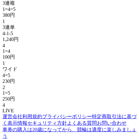
3連複
1=4=5
380円
1
3連単
4-1-5
1,240円
4
1=4
100円
1
ワイド
4=5
230円
2
1=5
250円
4
LIVE
運営会社
利用規約
プライバシーポリシー
特定商取引法に基づ
く表示
情報セキュリティ方針
よくある質問
お問い合わせ
車券の購入は20歳になってから、競輪は適度に楽しみましょ
う