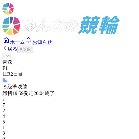
ホーム
お知らせ
戻る
映像
青森
F1
11
R
2日目
Ｓ級
準決勝
締切
19:59
発走
20:04
終了
7
2
4
5
1
3
6