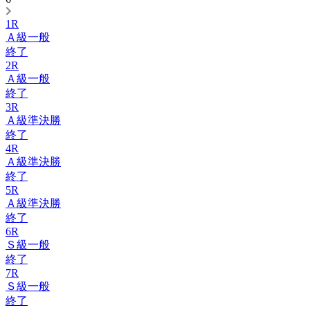
1
R
Ａ級一般
終了
2
R
Ａ級一般
終了
3
R
Ａ級準決勝
終了
4
R
Ａ級準決勝
終了
5
R
Ａ級準決勝
終了
6
R
Ｓ級一般
終了
7
R
Ｓ級一般
終了