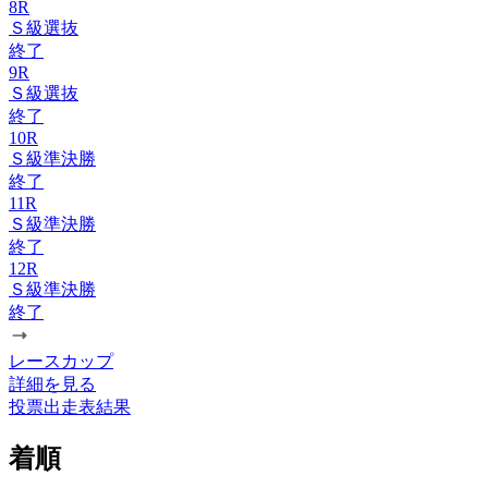
8
R
Ｓ級選抜
終了
9
R
Ｓ級選抜
終了
10
R
Ｓ級準決勝
終了
11
R
Ｓ級準決勝
終了
12
R
Ｓ級準決勝
終了
レースカップ
詳細を見る
投票
出走表
結果
着順