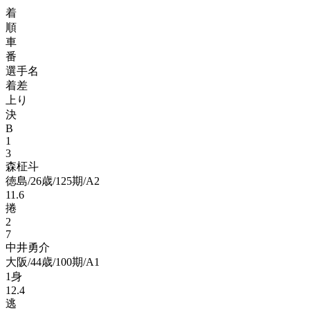
着
順
車
番
選手名
着差
上り
決
B
1
3
森柾斗
徳島/26歳/125期/A2
11.6
捲
2
7
中井勇介
大阪/44歳/100期/A1
1身
12.4
逃