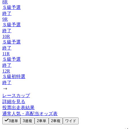
8
R
Ｓ級予選
終了
9
R
Ｓ級予選
終了
10
R
Ｓ級予選
終了
11
R
Ｓ級予選
終了
12
R
Ｓ級初特選
終了
レースカップ
詳細を見る
投票
出走表
結果
通常
人気・高配当
オッズ表
3連単
3連複
2車単
2車複
ワイド