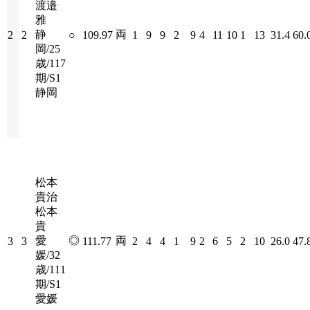
渡邉
雅
静
両
2
2
○
109.97
1
9
9
2
9
4
11
10
1
13
31.4
60.
岡
/
25
歳
/
117
期
/
S1
静岡
松本
貴治
松本
貴
愛
◎
両
3
3
111.77
2
4
4
1
9
2
6
5
2
10
26.0
47.
媛
/
32
歳
/
111
期
/
S1
愛媛