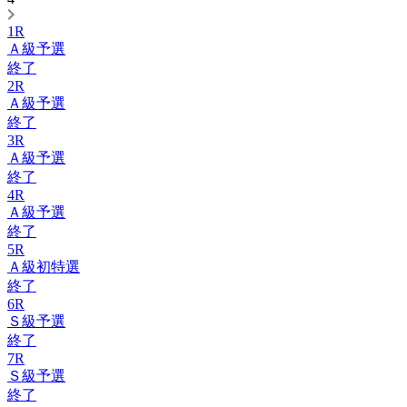
1
R
Ａ級予選
終了
2
R
Ａ級予選
終了
3
R
Ａ級予選
終了
4
R
Ａ級予選
終了
5
R
Ａ級初特選
終了
6
R
Ｓ級予選
終了
7
R
Ｓ級予選
終了