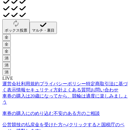
ボックス投票
マルチ・裏目
全
全
全
消
消
消
LIVE
運営会社
利用規約
プライバシーポリシー
特定商取引法に基づ
く表示
情報セキュリティ方針
よくある質問
お問い合わせ
車券の購入は20歳になってから、競輪は適度に楽しみましょ
う
車券の購入にのめり込む不安のある方のご相談
公営競技の払戻金を受けた方へ(クリックすると国税庁のペ