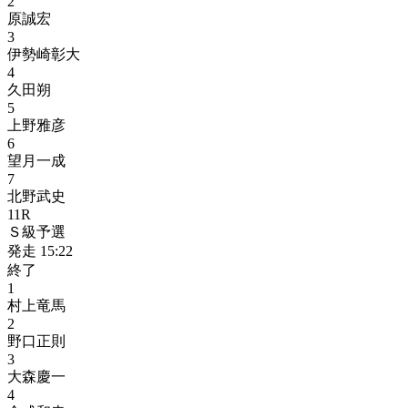
2
原誠宏
3
伊勢崎彰大
4
久田朔
5
上野雅彦
6
望月一成
7
北野武史
11
R
Ｓ級予選
発走
15:22
終了
1
村上竜馬
2
野口正則
3
大森慶一
4