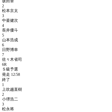
坂田章
2
松本京太
3
中釜健次
4
長井優斗
5
山本浩成
6
日野博幸
7
佐々木省司
6
R
Ｓ級予選
発走
12:58
終了
1
上吹越直樹
2
小堺浩二
3
松永将