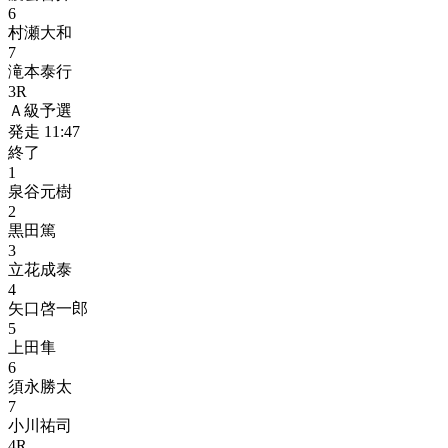
6
村瀬大和
7
滝本泰行
3
R
Ａ級予選
発走
11:47
終了
1
泉谷元樹
2
黒田篤
3
立花成泰
4
矢口啓一郎
5
上田隼
6
須永勝太
7
小川祐司
4
R