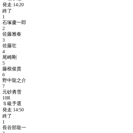
発走
14:20
終了
1
石塚慶一郎
2
佐藤雅春
3
佐藤壮
4
尾崎剛
5
藤根俊貴
6
野中龍之介
7
元砂勇雪
10
R
Ｓ級予選
発走
14:50
終了
1
長谷部龍一