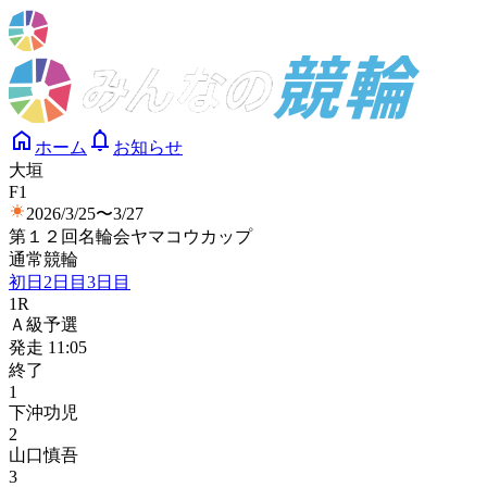
ホーム
お知らせ
大垣
F1
2026/3/25〜3/27
第１２回名輪会ヤマコウカップ
通常競輪
初日
2日目
3日目
1
R
Ａ級予選
発走
11:05
終了
1
下沖功児
2
山口慎吾
3