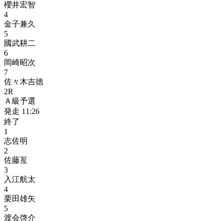
櫻井宏智
4
金子兼久
5
國武耕二
6
岡崎昭次
7
佐々木吉徳
2
R
Ａ級予選
発走
11:26
終了
1
志佐明
2
佐藤亙
3
入江航太
4
栗田雄矢
5
渡会啓介