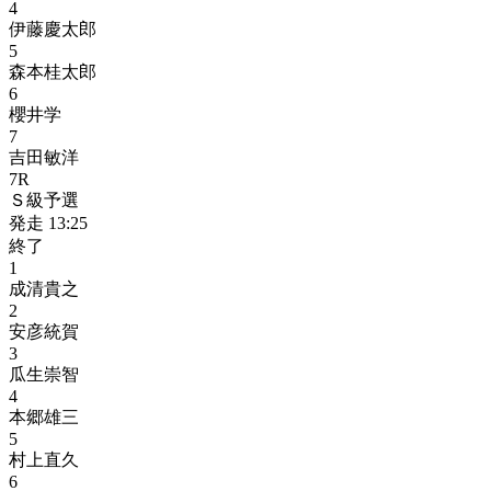
4
伊藤慶太郎
5
森本桂太郎
6
櫻井学
7
吉田敏洋
7
R
Ｓ級予選
発走
13:25
終了
1
成清貴之
2
安彦統賀
3
瓜生崇智
4
本郷雄三
5
村上直久
6