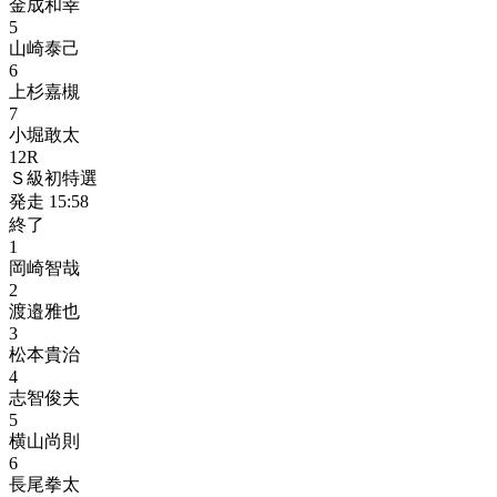
金成和幸
5
山崎泰己
6
上杉嘉槻
7
小堀敢太
12
R
Ｓ級初特選
発走
15:58
終了
1
岡崎智哉
2
渡邉雅也
3
松本貴治
4
志智俊夫
5
横山尚則
6
長尾拳太