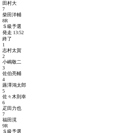
田村大
7
柴田洋輔
8
R
Ｓ級予選
発走
13:52
終了
1
志村太賀
2
小嶋敬二
3
佐伯亮輔
4
蕗澤鴻太郎
5
佐々木則幸
6
疋田力也
7
福田滉
9
R
Ｓ級予選