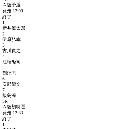
Ａ級予選
発走
12:09
終了
1
新井僚太郎
2
伊原弘幸
3
古川貴之
4
江端隆司
5
鶴淳志
6
安部龍文
7
飯島淳
5
R
Ａ級初特選
発走
12:33
終了
1