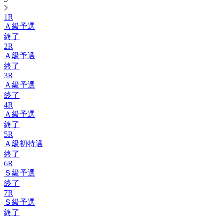
1
R
Ａ級予選
終了
2
R
Ａ級予選
終了
3
R
Ａ級予選
終了
4
R
Ａ級予選
終了
5
R
Ａ級初特選
終了
6
R
Ｓ級予選
終了
7
R
Ｓ級予選
終了