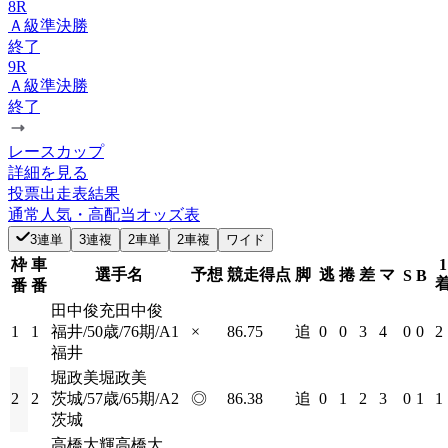
8
R
Ａ級準決勝
終了
9
R
Ａ級準決勝
終了
レースカップ
詳細を見る
投票
出走表
結果
通常
人気・高配当
オッズ表
3連単
3連複
2車単
2車複
ワイド
枠
車
1
選手名
予想
競走得点
脚
逃
捲
差
マ
S
B
番
番
田中俊充
田中俊
1
1
福井
/
50歳
/
76期
/
A1
×
86.75
追
0
0
3
4
0
0
2
福井
堀政美
堀政美
2
2
茨城
/
57歳
/
65期
/
A2
◎
86.38
追
0
1
2
3
0
1
1
茨城
高橋大輝
高橋大