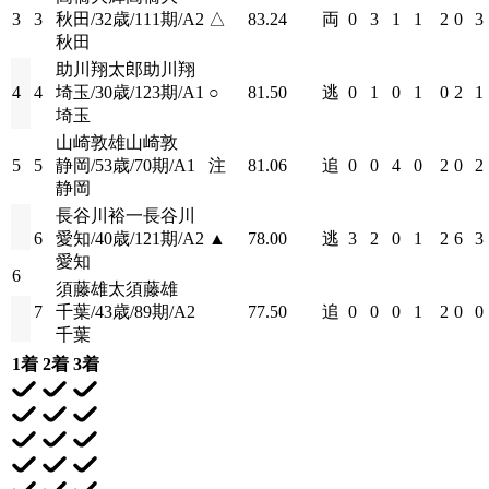
3
3
秋田
/
32歳
/
111期
/
A2
△
83.24
両
0
3
1
1
2
0
3
秋田
助川翔太郎
助川翔
4
4
埼玉
/
30歳
/
123期
/
A1
○
81.50
逃
0
1
0
1
0
2
1
埼玉
山崎敦雄
山崎敦
5
5
静岡
/
53歳
/
70期
/
A1
注
81.06
追
0
0
4
0
2
0
2
静岡
長谷川裕一
長谷川
6
愛知
/
40歳
/
121期
/
A2
▲
78.00
逃
3
2
0
1
2
6
3
愛知
6
須藤雄太
須藤雄
7
千葉
/
43歳
/
89期
/
A2
77.50
追
0
0
0
1
2
0
0
千葉
1着
2着
3着