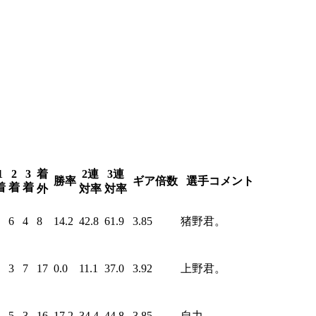
1
2
3
着
2連
3連
勝率
ギア倍数
選手コメント
着
着
着
外
対率
対率
6
4
8
14.2
42.8
61.9
3.85
猪野君。
3
7
17
0.0
11.1
37.0
3.92
上野君。
5
3
16
17.2
34.4
44.8
3.85
自力。