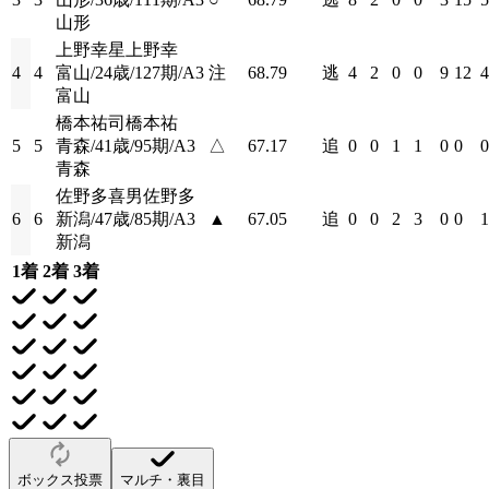
山形
上野幸星
上野幸
4
4
富山
/
24歳
/
127期
/
A3
注
68.79
逃
4
2
0
0
9
12
4
富山
橋本祐司
橋本祐
5
5
青森
/
41歳
/
95期
/
A3
△
67.17
追
0
0
1
1
0
0
0
青森
佐野多喜男
佐野多
6
6
新潟
/
47歳
/
85期
/
A3
▲
67.05
追
0
0
2
3
0
0
1
新潟
1着
2着
3着
ボックス投票
マルチ・裏目