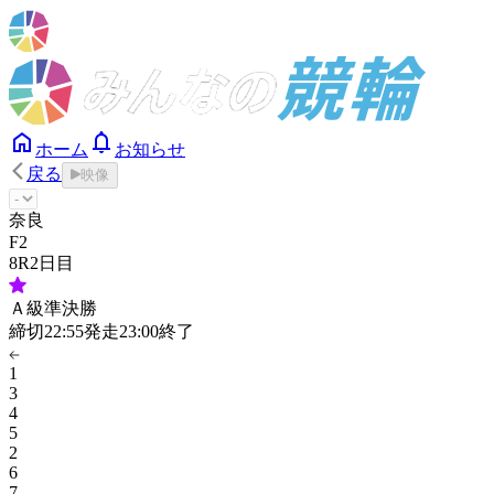
ホーム
お知らせ
戻る
映像
奈良
F2
8
R
2日目
Ａ級
準決勝
締切
22:55
発走
23:00
終了
1
3
4
5
2
6
7