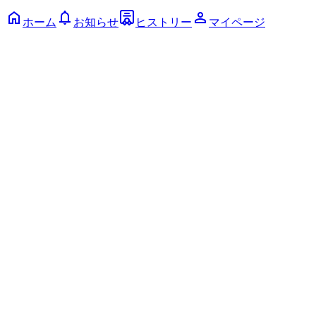
ホーム
お知らせ
ヒストリー
マイページ