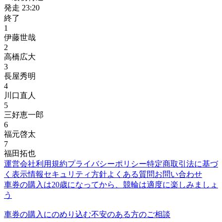
発走
23:20
終了
1
伊藤世哉
2
高橋広大
3
長屋秀明
4
川口直人
5
三好恵一郎
6
福元啓太
7
福田拓也
運営会社
利用規約
プライバシーポリシー
特定商取引法に基づ
く表示
情報セキュリティ方針
よくある質問
お問い合わせ
車券の購入は20歳になってから、競輪は適度に楽しみましょ
う
車券の購入にのめり込む不安のある方のご相談