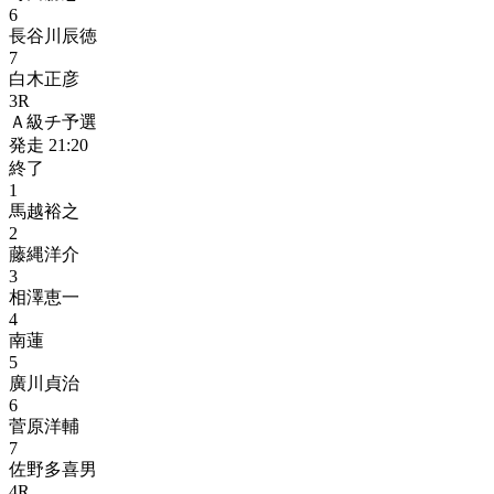
6
長谷川辰徳
7
白木正彦
3
R
Ａ級チ予選
発走
21:20
終了
1
馬越裕之
2
藤縄洋介
3
相澤恵一
4
南蓮
5
廣川貞治
6
菅原洋輔
7
佐野多喜男
4
R