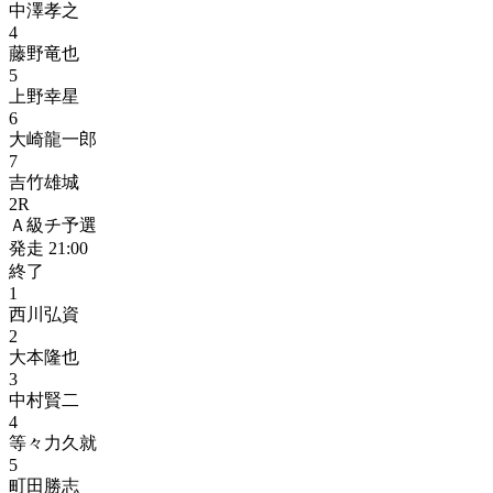
中澤孝之
4
藤野竜也
5
上野幸星
6
大崎龍一郎
7
吉竹雄城
2
R
Ａ級チ予選
発走
21:00
終了
1
西川弘資
2
大本隆也
3
中村賢二
4
等々力久就
5
町田勝志