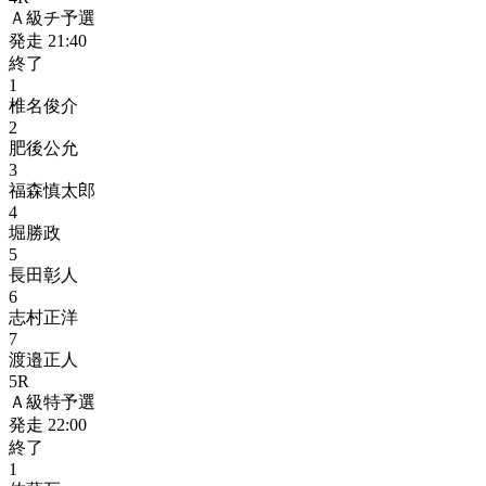
Ａ級チ予選
発走
21:40
終了
1
椎名俊介
2
肥後公允
3
福森慎太郎
4
堀勝政
5
長田彰人
6
志村正洋
7
渡邉正人
5
R
Ａ級特予選
発走
22:00
終了
1