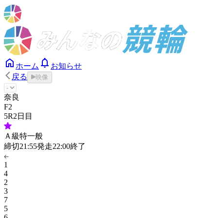
ホーム
お知らせ
戻る
映像
奈良
F2
5
R
2日目
Ａ級
特一般
締切
21:55
発走
22:00
終了
1
4
2
3
7
5
6