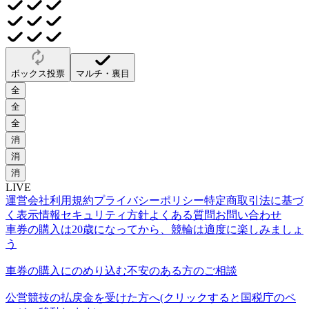
ボックス投票
マルチ・裏目
全
全
全
消
消
消
LIVE
運営会社
利用規約
プライバシーポリシー
特定商取引法に基づ
く表示
情報セキュリティ方針
よくある質問
お問い合わせ
車券の購入は20歳になってから、競輪は適度に楽しみましょ
う
車券の購入にのめり込む不安のある方のご相談
公営競技の払戻金を受けた方へ(クリックすると国税庁のペ