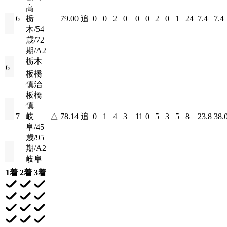
高
6
栃
79.00
追
0
0
2
0
0
0
2
0
1
24
7.4
7.4
木
/
54
歳
/
72
期
/
A2
栃木
6
板橋
慎治
板橋
慎
7
岐
△
78.14
追
0
1
4
3
11
0
5
3
5
8
23.8
38.
阜
/
45
歳
/
95
期
/
A2
岐阜
1着
2着
3着