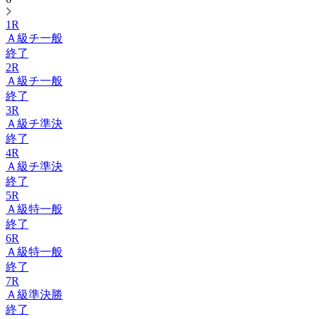
1
R
Ａ級チ一般
終了
2
R
Ａ級チ一般
終了
3
R
Ａ級チ準決
終了
4
R
Ａ級チ準決
終了
5
R
Ａ級特一般
終了
6
R
Ａ級特一般
終了
7
R
Ａ級準決勝
終了