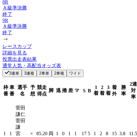
8
R
Ａ級準決勝
終了
9
R
Ａ級準決勝
終了
レースカップ
詳細を見る
投票
出走表
結果
通常
人気・高配当
オッズ表
3連単
3連複
2車単
2車複
ワイド
2連
枠
車
選手
予
競走
1
2
3
着
勝
脚
逃
捲
差
マ
対
S
B
着
着
着
番
番
名
想
得点
外
率
率
菅田
謙仁
菅田
謙
1
1
宮
×
85.20
両
1
0
1
1
17
5
1
2
8
15
3.8
11.