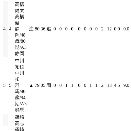
高橋
健太
高橋
健
4
4
静
注
80.36
追
0
0
0
0
0
0
0
0
2
12
0.0
0.0
岡
/
48
歳
/
80
期
/
A3
静岡
中川
拓也
中川
拓
5
5
群
▲
79.05
両
0
0
1
1
0
0
1
1
2
18
4.5
9.0
馬
/
40
歳
/
94
期
/
A3
群馬
篠崎
高志
篠崎