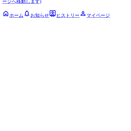
ージへ移動します)
ホーム
お知らせ
ヒストリー
マイページ