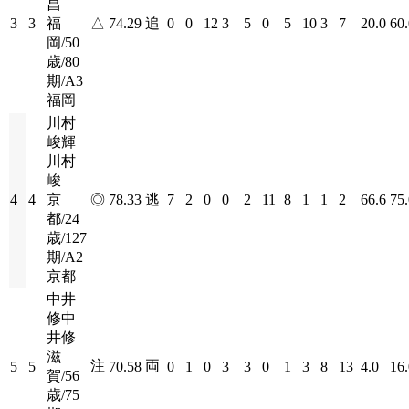
昌
3
3
福
△
74.29
追
0
0
12
3
5
0
5
10
3
7
20.0
60.
岡
/
50
歳
/
80
期
/
A3
福岡
川村
峻輝
川村
峻
4
4
京
◎
78.33
逃
7
2
0
0
2
11
8
1
1
2
66.6
75.
都
/
24
歳
/
127
期
/
A2
京都
中井
修
中
井修
滋
注
両
5
5
70.58
0
1
0
3
3
0
1
3
8
13
4.0
16.
賀
/
56
歳
/
75