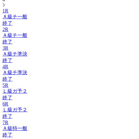
1
R
Ａ級チ一般
終了
2
R
Ａ級チ一般
終了
3
R
Ａ級チ準決
終了
4
R
Ａ級チ準決
終了
5
R
Ｌ級ガ予２
終了
6
R
Ｌ級ガ予２
終了
7
R
Ａ級特一般
終了