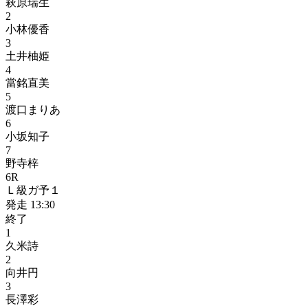
萩原瑞生
2
小林優香
3
土井柚姫
4
當銘直美
5
渡口まりあ
6
小坂知子
7
野寺梓
6
R
Ｌ級ガ予１
発走
13:30
終了
1
久米詩
2
向井円
3
長澤彩