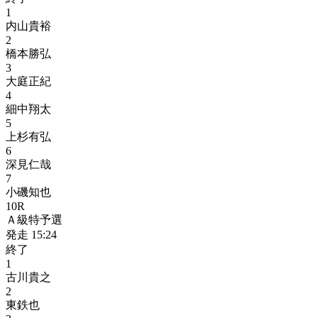
1
内山貴裕
2
橋本勝弘
3
大庭正紀
4
細中翔太
5
上杉有弘
6
深見仁哉
7
小磯知也
10
R
Ａ級特予選
発走
15:24
終了
1
古川貴之
2
東鉄也