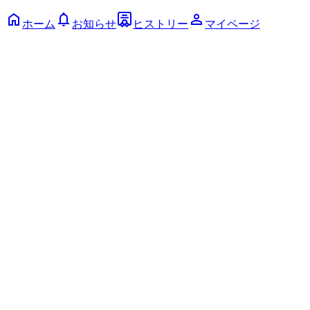
ホーム
お知らせ
ヒストリー
マイページ