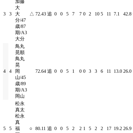
加藤
大
3
3
大
△
72.43
追
0
0
5
7
7
0
2
10
5
11
7.1
42.8
分
/
47
歳
/
87
期
/
A3
大分
鳥丸
晃順
鳥丸
晃
4
4
岡
72.64
追
0
0
5
1
0
0
3
3
6
11
13.0
26.0
山
/
45
歳
/
89
期
/
A3
岡山
松永
真太
松永
真
5
5
福
○
80.11
追
0
0
5
2
2
1
5
2
2
17
19.2
26.9