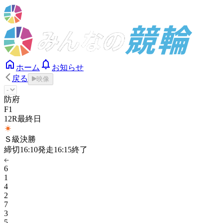
ホーム
お知らせ
戻る
映像
防府
F1
12
R
最終日
Ｓ級
決勝
締切
16:10
発走
16:15
終了
6
1
4
2
7
3
5