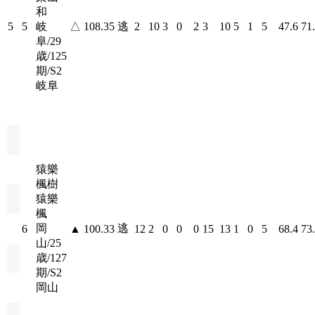
和
5
5
岐
△
108.35
逃
2
10
3
0
2
3
10
5
1
5
47.6
71
阜
/
29
歳
/
125
期
/
S2
岐阜
猿樂
楓樹
猿樂
楓
岡
逃
6
▲
100.33
12
2
0
0
0
15
13
1
0
5
68.4
73
山
/
25
歳
/
127
期
/
S2
岡山