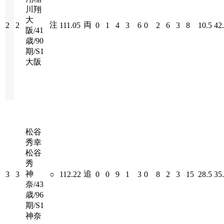
川翔
大
注
両
2
2
111.05
0
1
4
3
6
0
2
6
3
8
10.5
42
阪
/
41
歳
/
90
期
/
S1
大阪
松谷
秀幸
松谷
秀
神
追
3
3
○
112.22
0
0
9
1
3
0
8
2
3
15
28.5
35
奈
/
43
歳
/
96
期
/
S1
神奈