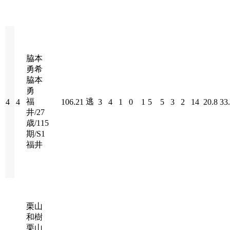
脇本
勇希
脇本
勇
福
逃
4
4
106.21
3
4
1
0
1
5
5
3
2
14
20.8
33
井
/
27
歳
/
115
期
/
S1
福井
栗山
和樹
栗山