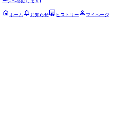
ージへ移動します)
ホーム
お知らせ
ヒストリー
マイページ