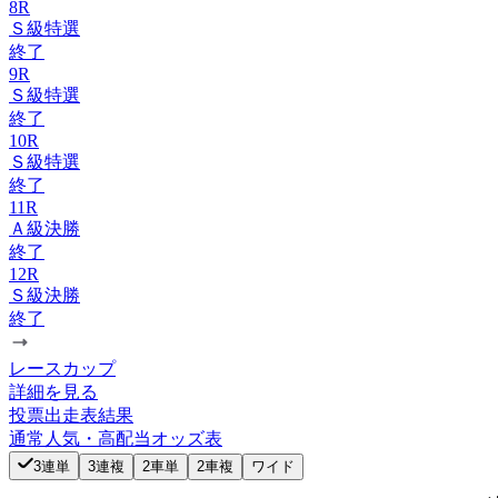
8
R
Ｓ級特選
終了
9
R
Ｓ級特選
終了
10
R
Ｓ級特選
終了
11
R
Ａ級決勝
終了
12
R
Ｓ級決勝
終了
レースカップ
詳細を見る
投票
出走表
結果
通常
人気・高配当
オッズ表
3連単
3連複
2車単
2車複
ワイド