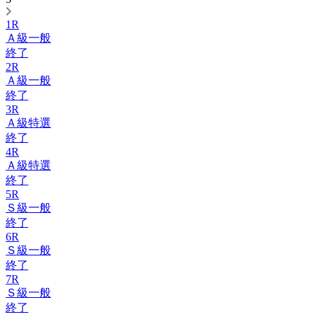
1
R
Ａ級一般
終了
2
R
Ａ級一般
終了
3
R
Ａ級特選
終了
4
R
Ａ級特選
終了
5
R
Ｓ級一般
終了
6
R
Ｓ級一般
終了
7
R
Ｓ級一般
終了