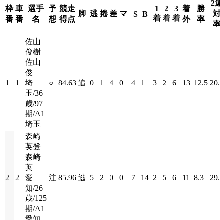
2
枠
車
選手
予
競走
1
2
3
着
勝
脚
逃
捲
差
マ
S
B
着
着
着
番
番
名
想
得点
外
率
佐山
俊樹
佐山
俊
1
1
埼
○
84.63
追
0
1
4
0
4
1
3
2
6
13
12.5
20.
玉
/
36
歳
/
97
期
/
A1
埼玉
森崎
英登
森崎
英
2
2
愛
注
85.96
逃
5
2
0
0
7
14
2
5
6
11
8.3
29.
知
/
26
歳
/
125
期
/
A1
愛知