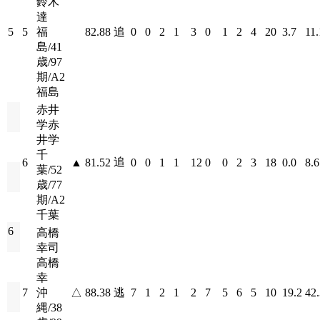
鈴木
達
5
5
福
82.88
追
0
0
2
1
3
0
1
2
4
20
3.7
11.
島
/
41
歳
/
97
期
/
A2
福島
赤井
学
赤
井学
千
追
6
▲
81.52
0
0
1
1
12
0
0
2
3
18
0.0
8.6
葉
/
52
歳
/
77
期
/
A2
千葉
6
高橋
幸司
高橋
幸
7
沖
△
88.38
逃
7
1
2
1
2
7
5
6
5
10
19.2
42.
縄
/
38