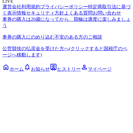
LIVE
運営会社
利用規約
プライバシーポリシー
特定商取引法に基づ
く表示
情報セキュリティ方針
よくある質問
お問い合わせ
車券の購入は20歳になってから、競輪は適度に楽しみましょ
う
車券の購入にのめり込む不安のある方のご相談
公営競技の払戻金を受けた方へ(クリックすると国税庁のペ
ージへ移動します)
ホーム
お知らせ
ヒストリー
マイページ