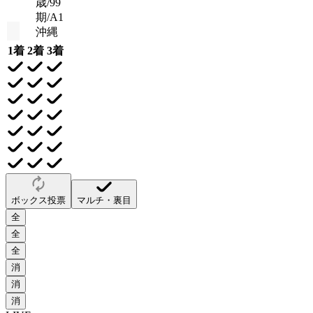
歳
/
99
期
/
A1
沖縄
1着
2着
3着
ボックス投票
マルチ・裏目
全
全
全
消
消
消