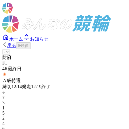
ホーム
お知らせ
戻る
映像
防府
F1
4
R
最終日
Ａ級
特選
締切
12:14
発走
12:19
終了
7
3
1
5
2
4
6