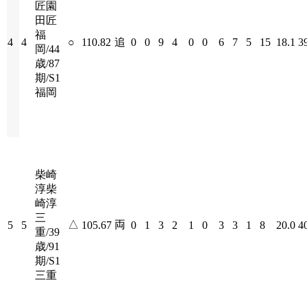
匠
園
田匠
福
4
4
○
110.82
追
0
0
9
4
0
0
6
7
5
15
18.1
3
岡
/
44
歳
/
87
期
/
S1
福岡
柴崎
淳
柴
崎淳
三
△
両
5
5
105.67
0
1
3
2
1
0
3
3
1
8
20.0
4
重
/
39
歳
/
91
期
/
S1
三重