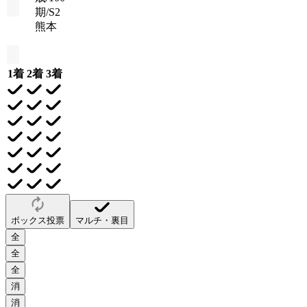
期
/
S2
熊本
1着
2着
3着
ボックス投票
マルチ・裏目
全
全
全
消
消