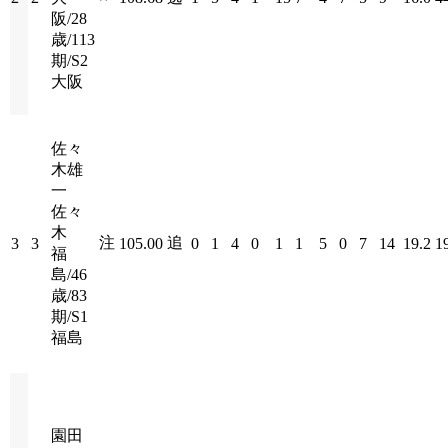
阪
/
28
歳
/
113
期
/
S2
大阪
佐々
木雄
一
佐々
木
注
追
3
3
105.00
0
1
4
0
1
1
5
0
7
14
19.2
1
福
島
/
46
歳
/
83
期
/
S1
福島
園田