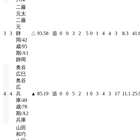
二藤
元太
二藤
元
3
3
静
△
93.58
追
0
0
3
2
5
0
1
4
4
3
8.3
41.
岡
/
42
歳
/
95
期
/
A1
静岡
奥谷
広巳
奥谷
広
4
4
兵
▲
85.19
追
0
0
5
2
1
0
3
4
3
17
11.1
25.
庫
/
49
歳
/
78
期
/
A2
兵庫
山田
和巧