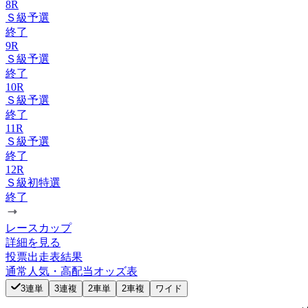
8
R
Ｓ級予選
終了
9
R
Ｓ級予選
終了
10
R
Ｓ級予選
終了
11
R
Ｓ級予選
終了
12
R
Ｓ級初特選
終了
レースカップ
詳細を見る
投票
出走表
結果
通常
人気・高配当
オッズ表
3連単
3連複
2車単
2車複
ワイド