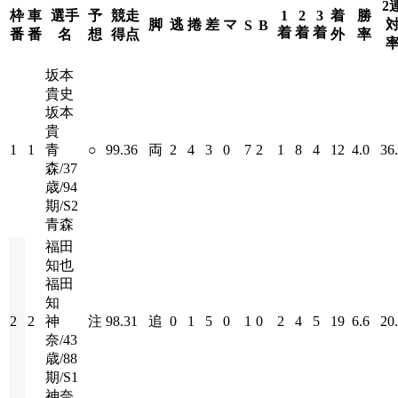
2
枠
車
選手
予
競走
1
2
3
着
勝
脚
逃
捲
差
マ
S
B
着
着
着
番
番
名
想
得点
外
率
坂本
貴史
坂本
貴
1
1
青
○
99.36
両
2
4
3
0
7
2
1
8
4
12
4.0
36
森
/
37
歳
/
94
期
/
S2
青森
福田
知也
福田
知
2
2
神
注
98.31
追
0
1
5
0
1
0
2
4
5
19
6.6
20
奈
/
43
歳
/
88
期
/
S1
神奈