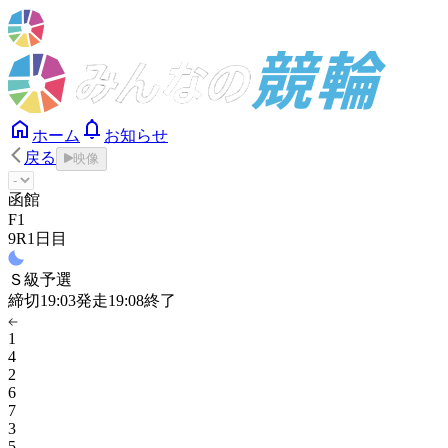
ホーム
お知らせ
戻る
映像
函館
F1
9
R
1日目
Ｓ級
予選
締切
19:03
発走
19:08
終了
1
4
2
6
7
3
5