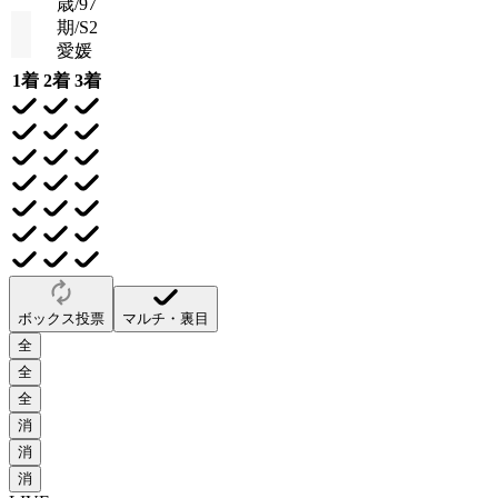
歳
/
97
期
/
S2
愛媛
1着
2着
3着
ボックス投票
マルチ・裏目
全
全
全
消
消
消