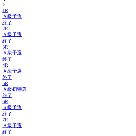
1
R
Ａ級予選
終了
2
R
Ａ級予選
終了
3
R
Ａ級予選
終了
4
R
Ａ級予選
終了
5
R
Ａ級初特選
終了
6
R
Ｓ級予選
終了
7
R
Ｓ級予選
終了