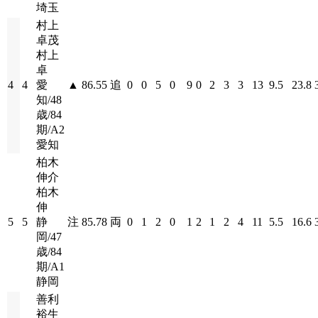
埼玉
村上
卓茂
村上
卓
4
4
愛
▲
86.55
追
0
0
5
0
9
0
2
3
3
13
9.5
23.8
知
/
48
歳
/
84
期
/
A2
愛知
柏木
伸介
柏木
伸
5
5
静
注
85.78
両
0
1
2
0
1
2
1
2
4
11
5.5
16.6
岡
/
47
歳
/
84
期
/
A1
静岡
善利
裕生