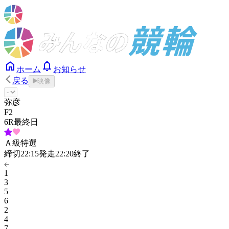
ホーム
お知らせ
戻る
映像
弥彦
F2
6
R
最終日
Ａ級
特選
締切
22:15
発走
22:20
終了
1
3
5
6
2
4
7