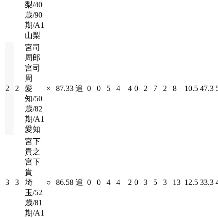
梨
/
40
歳
/
90
期
/
A1
山梨
宮司
周郎
宮司
周
2
2
愛
×
87.33
追
0
0
5
4
4
0
2
7
2
8
10.5
47.3
知
/
50
歳
/
82
期
/
A1
愛知
宮下
貴之
宮下
貴
3
3
埼
○
86.58
追
0
0
4
4
2
0
3
5
3
13
12.5
33.3
玉
/
52
歳
/
81
期
/
A1