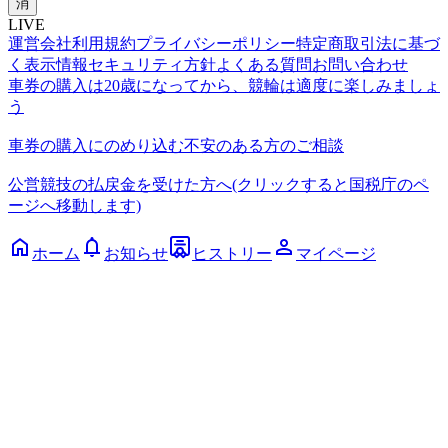
消
LIVE
運営会社
利用規約
プライバシーポリシー
特定商取引法に基づ
く表示
情報セキュリティ方針
よくある質問
お問い合わせ
車券の購入は20歳になってから、競輪は適度に楽しみましょ
う
車券の購入にのめり込む不安のある方のご相談
公営競技の払戻金を受けた方へ(クリックすると国税庁のペ
ージへ移動します)
ホーム
お知らせ
ヒストリー
マイページ