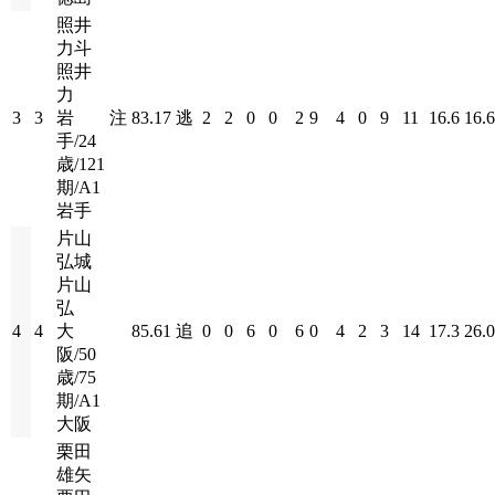
照井
力斗
照井
力
3
3
岩
注
83.17
逃
2
2
0
0
2
9
4
0
9
11
16.6
16.6
手
/
24
歳
/
121
期
/
A1
岩手
片山
弘城
片山
弘
4
4
大
85.61
追
0
0
6
0
6
0
4
2
3
14
17.3
26.0
阪
/
50
歳
/
75
期
/
A1
大阪
栗田
雄矢