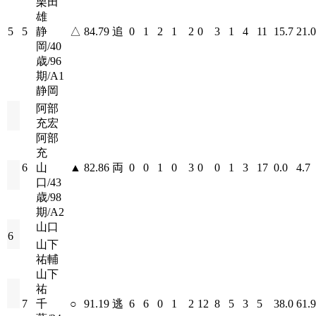
栗田
雄
5
5
静
△
84.79
追
0
1
2
1
2
0
3
1
4
11
15.7
21.0
岡
/
40
歳
/
96
期
/
A1
静岡
阿部
充宏
阿部
充
6
山
▲
82.86
両
0
0
1
0
3
0
0
1
3
17
0.0
4.7
口
/
43
歳
/
98
期
/
A2
山口
6
山下
祐輔
山下
祐
7
千
○
91.19
逃
6
6
0
1
2
12
8
5
3
5
38.0
61.9