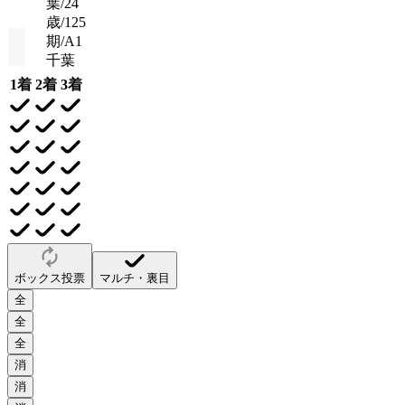
葉
/
24
歳
/
125
期
/
A1
千葉
1着
2着
3着
ボックス投票
マルチ・裏目
全
全
全
消
消