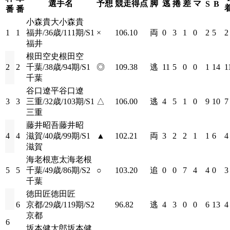
選手名
予想
競走得点
脚
逃
捲
差
マ
S
B
番
番
小森貴大
小森貴
1
1
福井
/
36歳
/
111期
/
S1
×
106.10
両
0
3
1
0
2
5
2
福井
根田空史
根田空
2
2
千葉
/
38歳
/
94期
/
S1
◎
109.38
逃
11
5
0
0
1
14
1
千葉
谷口遼平
谷口遼
3
3
三重
/
32歳
/
103期
/
S1
△
106.00
逃
4
5
1
0
9
10
7
三重
藤井昭吾
藤井昭
4
4
滋賀
/
40歳
/
99期
/
S1
▲
102.21
両
3
2
2
1
1
6
4
滋賀
海老根恵太
海老根
5
5
千葉
/
49歳
/
86期
/
S2
○
103.20
追
0
0
7
4
4
0
3
千葉
徳田匠
徳田匠
6
京都
/
29歳
/
119期
/
S2
96.82
逃
4
3
0
0
6
13
4
京都
6
坂本健太郎
坂本健