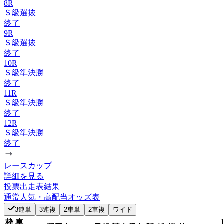
8
R
Ｓ級選抜
終了
9
R
Ｓ級選抜
終了
10
R
Ｓ級準決勝
終了
11
R
Ｓ級準決勝
終了
12
R
Ｓ級準決勝
終了
レースカップ
詳細を見る
投票
出走表
結果
通常
人気・高配当
オッズ表
3連単
3連複
2車単
2車複
ワイド
枠
車