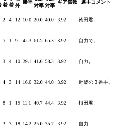
勝率
ギア倍数
選手コメント
着
着
着
外
対率
対率
2
4
12
10.0
20.0
40.0
3.92
徳田君。
1
5
1
9
42.3
61.5
65.3
3.92
自力で。
3
4
10
29.1
41.6
58.3
3.92
自力。
4
3
14
16.0
32.0
44.0
3.92
近畿の３番手。
8
1
15
11.1
40.7
44.4
3.92
根田君。
3
3
18
14.2
25.0
35.7
3.92
自力。