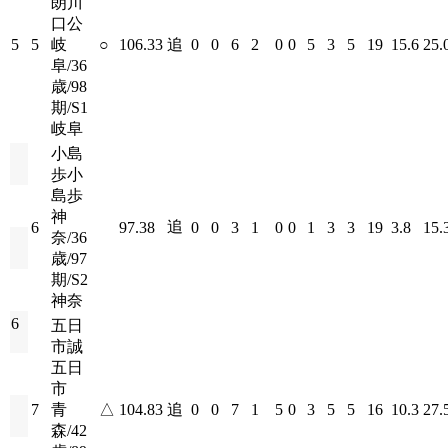
朗
川
口公
5
5
岐
○
106.33
追
0
0
6
2
0
0
5
3
5
19
15.6
25.
阜
/
36
歳
/
98
期
/
S1
岐阜
小島
歩
小
島歩
神
追
6
97.38
0
0
3
1
0
0
1
3
3
19
3.8
15.
奈
/
36
歳
/
97
期
/
S2
神奈
6
五日
市誠
五日
市
7
青
△
104.83
追
0
0
7
1
5
0
3
5
5
16
10.3
27.
森
/
42