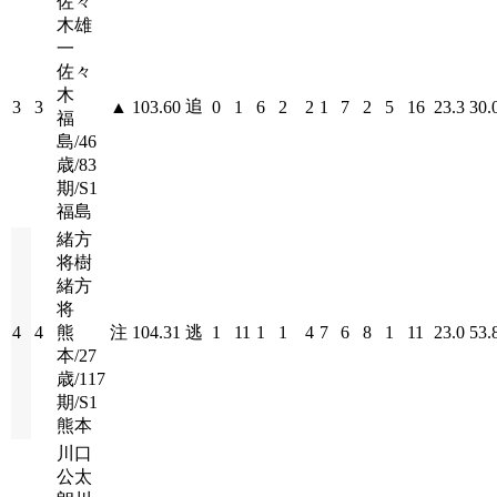
佐々
木雄
一
佐々
木
追
3
3
▲
103.60
0
1
6
2
2
1
7
2
5
16
23.3
30.
福
島
/
46
歳
/
83
期
/
S1
福島
緒方
将樹
緒方
将
4
4
熊
注
104.31
逃
1
11
1
1
4
7
6
8
1
11
23.0
53.
本
/
27
歳
/
117
期
/
S1
熊本
川口
公太