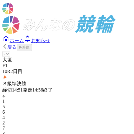
ホーム
お知らせ
戻る
映像
大垣
F1
10
R
2日目
Ｓ級
準決勝
締切
14:51
発走
14:56
終了
1
5
6
4
2
7
3