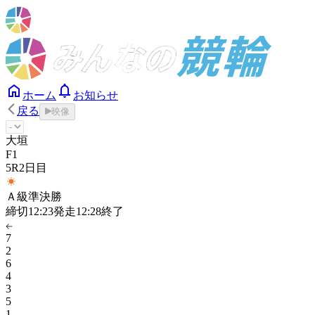
ホーム
お知らせ
戻る
映像
大垣
F1
5
R
2日目
Ａ級
準決勝
締切
12:23
発走
12:28
終了
7
2
6
4
3
5
1