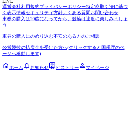
LIVE
運営会社
利用規約
プライバシーポリシー
特定商取引法に基づ
く表示
情報セキュリティ方針
よくある質問
お問い合わせ
車券の購入は20歳になってから、競輪は適度に楽しみましょ
う
車券の購入にのめり込む不安のある方のご相談
公営競技の払戻金を受けた方へ(クリックすると国税庁のペ
ージへ移動します)
ホーム
お知らせ
ヒストリー
マイページ