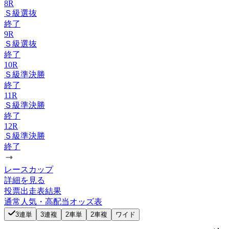
8
R
Ｓ級選抜
終了
9
R
Ｓ級選抜
終了
10
R
Ｓ級準決勝
終了
11
R
Ｓ級準決勝
終了
12
R
Ｓ級準決勝
終了
レースカップ
詳細を見る
投票
出走表
結果
通常
人気・高配当
オッズ表
3連単
3連複
2車単
2車複
ワイド