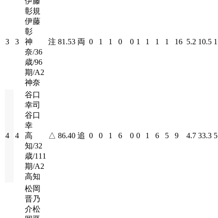
伊藤
彰規
伊藤
彰
3
3
神
注
81.53
両
0
1
1
0
0
1
1
1
1
16
5.2
10.5
1
奈
/
36
歳
/
96
期
/
A2
神奈
谷口
幸司
谷口
幸
4
4
高
△
86.40
追
0
0
1
6
0
0
1
6
5
9
4.7
33.3
5
知
/
32
歳
/
111
期
/
A2
高知
松岡
晋乃
介
松