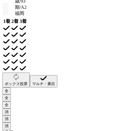
歳
/
93
期
/
A2
福岡
1着
2着
3着
ボックス投票
マルチ・裏目
全
全
全
消
消
消