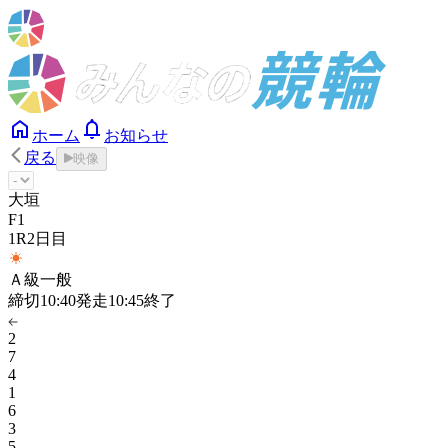
ホーム
お知らせ
戻る
映像
大垣
F1
1
R
2日目
Ａ級
一般
締切
10:40
発走
10:45
終了
2
7
4
1
6
3
5