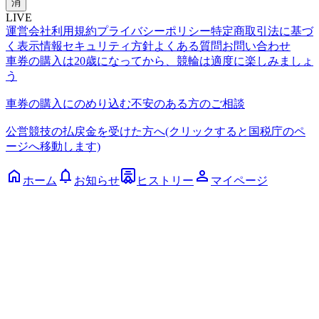
消
LIVE
運営会社
利用規約
プライバシーポリシー
特定商取引法に基づ
く表示
情報セキュリティ方針
よくある質問
お問い合わせ
車券の購入は20歳になってから、競輪は適度に楽しみましょ
う
車券の購入にのめり込む不安のある方のご相談
公営競技の払戻金を受けた方へ(クリックすると国税庁のペ
ージへ移動します)
ホーム
お知らせ
ヒストリー
マイページ