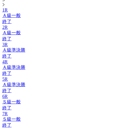
1
R
Ａ級一般
終了
2
R
Ａ級一般
終了
3
R
Ａ級準決勝
終了
4
R
Ａ級準決勝
終了
5
R
Ａ級準決勝
終了
6
R
Ｓ級一般
終了
7
R
Ｓ級一般
終了