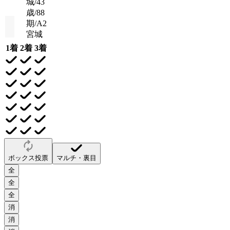
城
/
43
歳
/
88
期
/
A2
宮城
1着
2着
3着
ボックス投票
マルチ・裏目
全
全
全
消
消