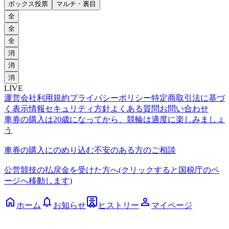
ボックス投票
マルチ・裏目
全
全
全
消
消
消
LIVE
運営会社
利用規約
プライバシーポリシー
特定商取引法に基づ
く表示
情報セキュリティ方針
よくある質問
お問い合わせ
車券の購入は20歳になってから、競輪は適度に楽しみましょ
う
車券の購入にのめり込む不安のある方のご相談
公営競技の払戻金を受けた方へ(クリックすると国税庁のペ
ージへ移動します)
ホーム
お知らせ
ヒストリー
マイページ