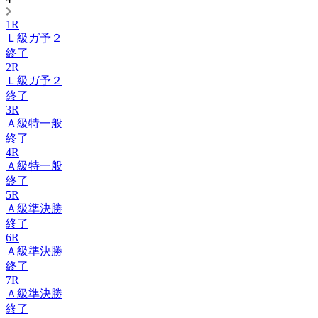
1
R
Ｌ級ガ予２
終了
2
R
Ｌ級ガ予２
終了
3
R
Ａ級特一般
終了
4
R
Ａ級特一般
終了
5
R
Ａ級準決勝
終了
6
R
Ａ級準決勝
終了
7
R
Ａ級準決勝
終了