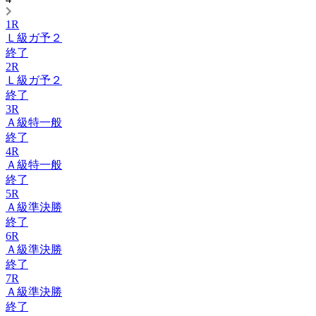
1
R
Ｌ級ガ予２
終了
2
R
Ｌ級ガ予２
終了
3
R
Ａ級特一般
終了
4
R
Ａ級特一般
終了
5
R
Ａ級準決勝
終了
6
R
Ａ級準決勝
終了
7
R
Ａ級準決勝
終了