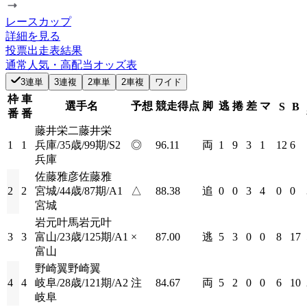
レースカップ
詳細を見る
投票
出走表
結果
通常
人気・高配当
オッズ表
3連単
3連複
2車単
2車複
ワイド
枠
車
選手名
予想
競走得点
脚
逃
捲
差
マ
S
B
番
番
藤井栄二
藤井栄
1
1
兵庫
/
35歳
/
99期
/
S2
◎
96.11
両
1
9
3
1
12
6
兵庫
佐藤雅彦
佐藤雅
2
2
宮城
/
44歳
/
87期
/
A1
△
88.38
追
0
0
3
4
0
0
宮城
岩元叶馬
岩元叶
3
3
富山
/
23歳
/
125期
/
A1
×
87.00
逃
5
3
0
0
8
17
富山
野崎翼
野崎翼
4
4
岐阜
/
28歳
/
121期
/
A2
注
84.67
両
5
2
0
0
6
10
岐阜