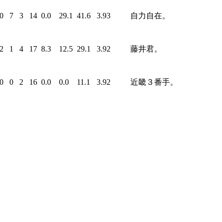
0
7
3
14
0.0
29.1
41.6
3.93
自力自在。
2
1
4
17
8.3
12.5
29.1
3.92
藤井君。
0
0
2
16
0.0
0.0
11.1
3.92
近畿３番手。