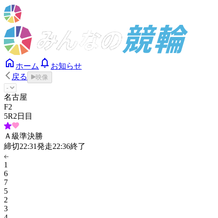
ホーム
お知らせ
戻る
映像
名古屋
F2
5
R
2日目
Ａ級
準決勝
締切
22:31
発走
22:36
終了
1
6
7
5
2
3
4