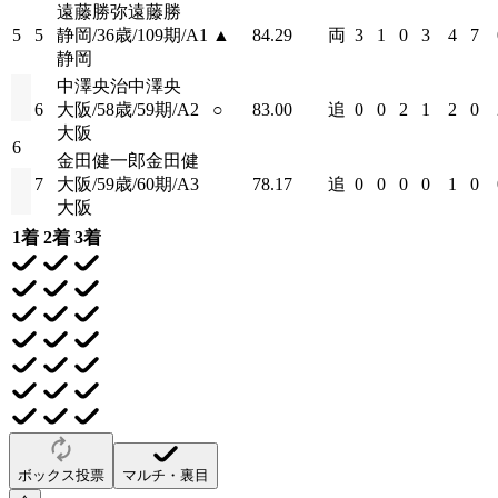
遠藤勝弥
遠藤勝
5
5
静岡
/
36歳
/
109期
/
A1
▲
84.29
両
3
1
0
3
4
7
静岡
中澤央治
中澤央
6
大阪
/
58歳
/
59期
/
A2
○
83.00
追
0
0
2
1
2
0
大阪
6
金田健一郎
金田健
7
大阪
/
59歳
/
60期
/
A3
78.17
追
0
0
0
0
1
0
大阪
1着
2着
3着
ボックス投票
マルチ・裏目