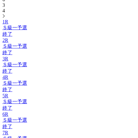
3
4
1
R
Ｓ級一予選
終了
2
R
Ｓ級一予選
終了
3
R
Ｓ級一予選
終了
4
R
Ｓ級一予選
終了
5
R
Ｓ級一予選
終了
6
R
Ｓ級一予選
終了
7
R