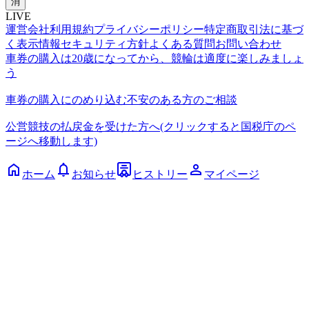
消
LIVE
運営会社
利用規約
プライバシーポリシー
特定商取引法に基づ
く表示
情報セキュリティ方針
よくある質問
お問い合わせ
車券の購入は20歳になってから、競輪は適度に楽しみましょ
う
車券の購入にのめり込む不安のある方のご相談
公営競技の払戻金を受けた方へ(クリックすると国税庁のペ
ージへ移動します)
ホーム
お知らせ
ヒストリー
マイページ