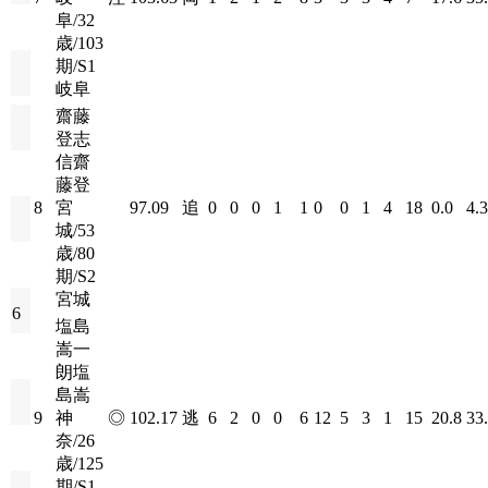
阜
/
32
歳
/
103
期
/
S1
岐阜
齋藤
登志
信
齋
藤登
8
宮
97.09
追
0
0
0
1
1
0
0
1
4
18
0.0
4.3
城
/
53
歳
/
80
期
/
S2
宮城
6
塩島
嵩一
朗
塩
島嵩
9
神
◎
102.17
逃
6
2
0
0
6
12
5
3
1
15
20.8
33
奈
/
26
歳
/
125
期
/
S1