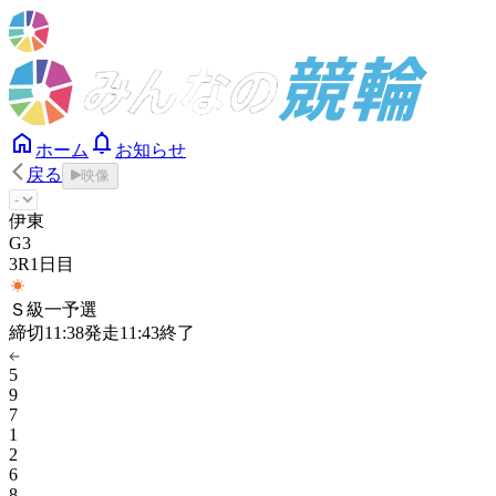
ホーム
お知らせ
戻る
映像
伊東
G3
3
R
1日目
Ｓ級
一予選
締切
11:38
発走
11:43
終了
5
9
7
1
2
6
8