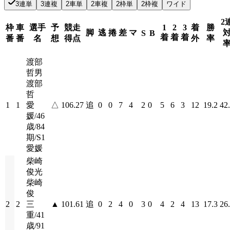
3連単
3連複
2車単
2車複
2枠単
2枠複
ワイド
2
枠
車
選手
予
競走
1
2
3
着
勝
脚
逃
捲
差
マ
S
B
着
着
着
番
番
名
想
得点
外
率
渡部
哲男
渡部
哲
1
1
愛
△
106.27
追
0
0
7
4
2
0
5
6
3
12
19.2
42
媛
/
46
歳
/
84
期
/
S1
愛媛
柴崎
俊光
柴崎
俊
2
2
三
▲
101.61
追
0
2
4
0
3
0
4
2
4
13
17.3
26
重
/
41
歳
/
91