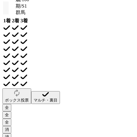
期
/
S1
群馬
1着
2着
3着
ボックス投票
マルチ・裏目
全
全
全
消
消