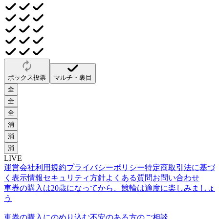
ボックス投票
マルチ・裏目
全
全
全
消
消
消
LIVE
運営会社
利用規約
プライバシーポリシー
特定商取引法に基づ
く表示
情報セキュリティ方針
よくある質問
お問い合わせ
車券の購入は20歳になってから、競輪は適度に楽しみましょ
う
車券の購入にのめり込む不安のある方のご相談