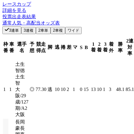
レースカップ
詳細を見る
投票
出走表
結果
通常
人気・高配当
オッズ表
3連単
3連複
2車単
2車複
ワイド
2連
枠
車
選手
予
競走
1
2
3
着
勝
脚
逃
捲
差
マ
対
S
B
着
着
着
番
番
名
想
得点
外
率
率
土生
智徳
土生
智
1
1
大
◎
77.30
逃
10
10
2
1
0
15
13
10
1
3
48.1
85.1
阪
/
29
歳
/
127
期
/
A2
大阪
長岡
豪
長