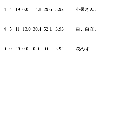
4
4
19
0.0
14.8
29.6
3.92
小泉さん。
4
5
11
13.0
30.4
52.1
3.93
自力自在。
0
0
29
0.0
0.0
0.0
3.92
決めず。