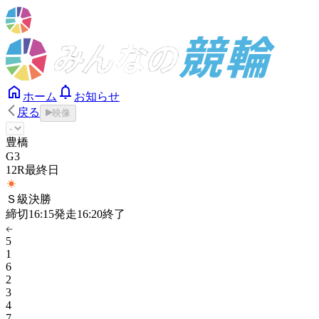
ホーム
お知らせ
戻る
映像
豊橋
G3
12
R
最終日
Ｓ級
決勝
締切
16:15
発走
16:20
終了
5
1
6
2
3
4
7