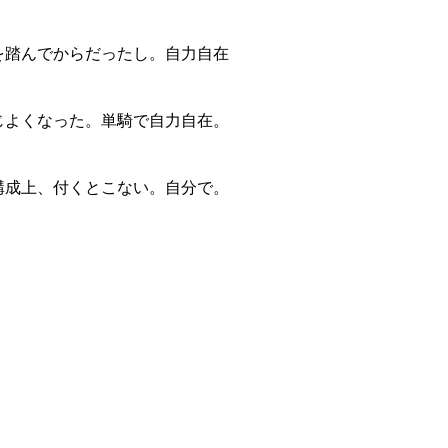
を踏んでからだったし。自力自在
じよくなった。単騎で自力自在。
構成上、付くとこない。自分で。