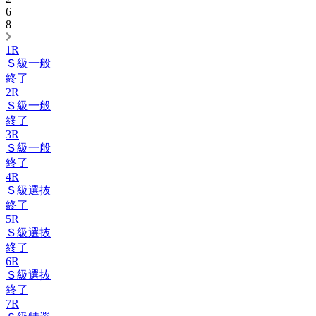
6
8
1
R
Ｓ級一般
終了
2
R
Ｓ級一般
終了
3
R
Ｓ級一般
終了
4
R
Ｓ級選抜
終了
5
R
Ｓ級選抜
終了
6
R
Ｓ級選抜
終了
7
R