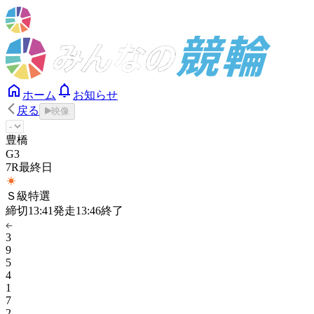
ホーム
お知らせ
戻る
映像
豊橋
G3
7
R
最終日
Ｓ級
特選
締切
13:41
発走
13:46
終了
3
9
5
4
1
7
2