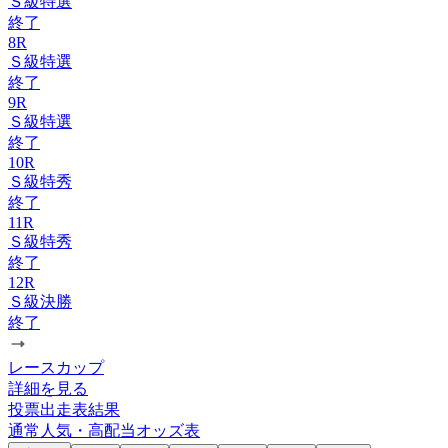
Ｓ級特選
終了
8
R
Ｓ級特選
終了
9
R
Ｓ級特選
終了
10
R
Ｓ級特秀
終了
11
R
Ｓ級特秀
終了
12
R
Ｓ級決勝
終了
レースカップ
詳細を見る
投票
出走表
結果
通常
人気・高配当
オッズ表