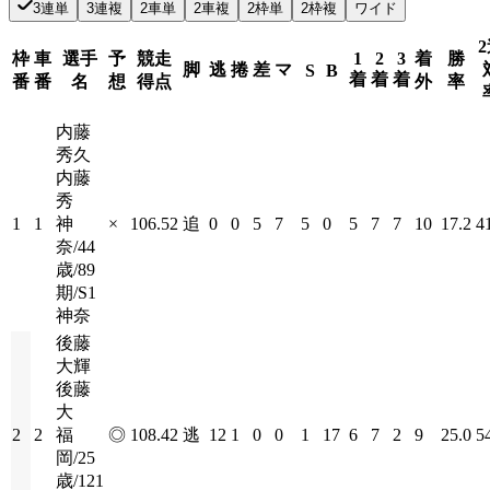
3連単
3連複
2車単
2車複
2枠単
2枠複
ワイド
枠
車
選手
予
競走
1
2
3
着
勝
脚
逃
捲
差
マ
S
B
着
着
着
番
番
名
想
得点
外
率
内藤
秀久
内藤
秀
1
1
神
×
106.52
追
0
0
5
7
5
0
5
7
7
10
17.2
4
奈
/
44
歳
/
89
期
/
S1
神奈
後藤
大輝
後藤
大
2
2
福
◎
108.42
逃
12
1
0
0
1
17
6
7
2
9
25.0
5
岡
/
25
歳
/
121