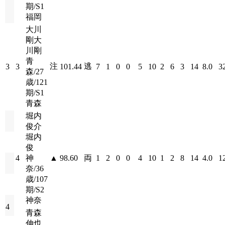
期
/
S1
福岡
大川
剛
大
川剛
青
注
逃
3
3
101.44
7
1
0
0
5
10
2
6
3
14
8.0
3
森
/
27
歳
/
121
期
/
S1
青森
堀内
俊介
堀内
俊
4
神
▲
98.60
両
1
2
0
0
4
10
1
2
8
14
4.0
1
奈
/
36
歳
/
107
期
/
S2
神奈
4
青森
伸也