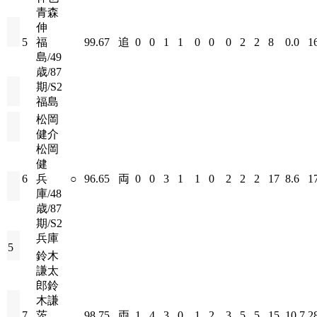
青森
伸
5
福
99.67
追
0
0
1
1
0
0
0
2
2
8
0.0
1
島
/
49
歳
/
87
期
/
S2
福島
松岡
健介
松岡
健
6
兵
○
96.65
両
0
0
3
1
1
0
2
2
2
17
8.6
1
庫
/
48
歳
/
87
期
/
S2
兵庫
5
鈴木
謙太
郎
鈴
木謙
7
茨
98.75
両
1
4
3
0
1
2
3
5
5
15
10.7
2