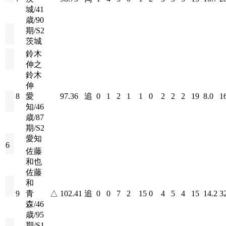
城
/
41
歳
/
90
期
/
S2
茨城
鈴木
伸之
鈴木
伸
8
愛
97.36
追
0
1
2
1
1
0
2
2
2
19
8.0
1
知
/
46
歳
/
87
期
/
S2
愛知
6
佐藤
和也
佐藤
和
9
青
△
102.41
追
0
0
7
2
15
0
4
5
4
15
14.2
3
森
/
46
歳
/
95
期
/
S1