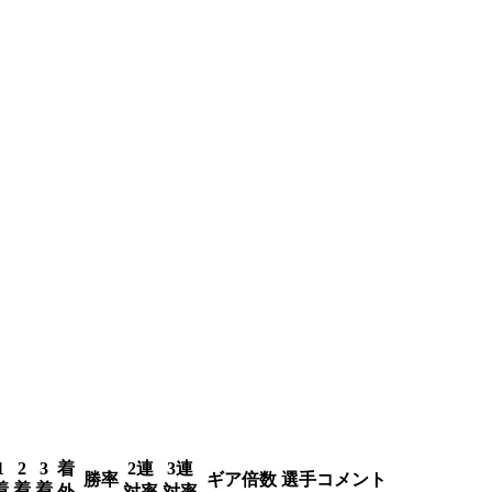
1
2
3
着
2連
3連
勝率
ギア倍数
選手コメント
着
着
着
外
対率
対率