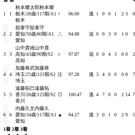
秋本耀太郎
秋本耀
1
1
栃木
/
28歳
/
117期
/
A1
×
96.00
逃
1
0
0
1
2
3
0
栃木
舘泰守
舘泰守
2
2
愛知
/
50歳
/
80期
/
A1
△
94.88
追
0
0
3
0
1
0
3
愛知
山中貴雄
山中貴
3
3
高知
/
43歳
/
90期
/
S2
○
97.87
追
0
0
4
3
6
0
2
高知
加藤将武
加藤将
4
4
埼玉
/
25歳
/
121期
/
S2
注
97.28
逃
3
4
0
0
0
8
7
埼玉
遠藤拓巳
遠藤拓
5
5
香川
/
26歳
/
125期
/
S2
◎
100.47
逃
4
7
0
0
2
14
7
香川
内藤久文
内藤久
6
6
愛知
/
34歳
/
117期
/
A1
▲
94.27
逃
3
0
1
0
2
9
1
愛知
1着
2着
3着