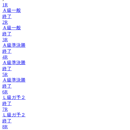
1
R
Ａ級一般
終了
2
R
Ａ級一般
終了
3
R
Ａ級準決勝
終了
4
R
Ａ級準決勝
終了
5
R
Ａ級準決勝
終了
6
R
Ｌ級ガ予２
終了
7
R
Ｌ級ガ予２
終了
8
R