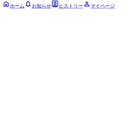
ホーム
お知らせ
ヒストリー
マイページ