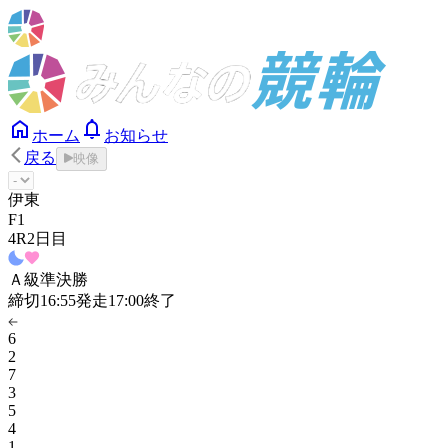
ホーム
お知らせ
戻る
映像
伊東
F1
4
R
2日目
Ａ級
準決勝
締切
16:55
発走
17:00
終了
6
2
7
3
5
4
1