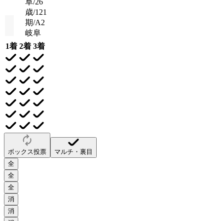
阜
/
26
歳
/
121
期
/
A2
岐阜
1着
2着
3着
ボックス投票
マルチ・裏目
全
全
全
消
消