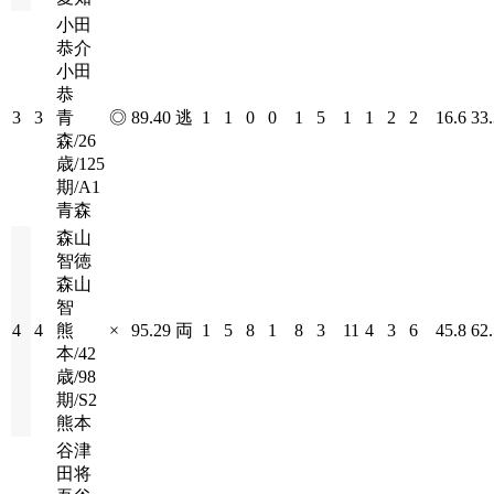
小田
恭介
小田
恭
3
3
青
◎
89.40
逃
1
1
0
0
1
5
1
1
2
2
16.6
33.
森
/
26
歳
/
125
期
/
A1
青森
森山
智徳
森山
智
4
4
熊
×
95.29
両
1
5
8
1
8
3
11
4
3
6
45.8
62.
本
/
42
歳
/
98
期
/
S2
熊本
谷津
田将