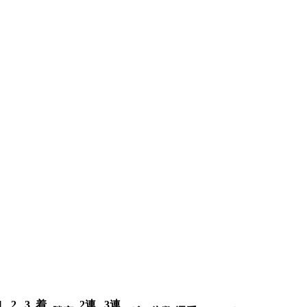
1
2
3
着
2連
3連