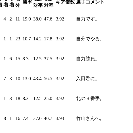
勝率
ギア倍数
選手コメント
着
着
着
外
対率
対率
4
2
11
19.0
38.0
47.6
3.92
自力です。
1
1
23
10.7
14.2
17.8
3.92
自分でやる。
1
6
15
8.3
12.5
37.5
3.92
自力勝負。
7
3
10
13.0
43.4
56.5
3.92
入田君に。
1
3
18
8.3
12.5
25.0
3.92
北の３番手。
8
1
16
7.4
37.0
40.7
3.93
竹山さんへ。