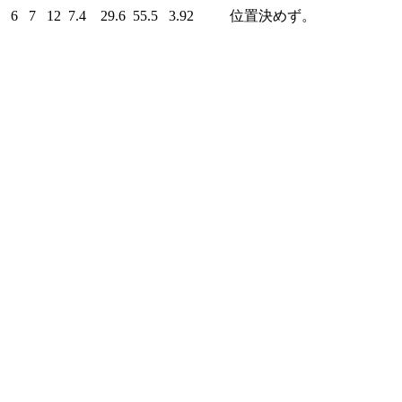
6
7
12
7.4
29.6
55.5
3.92
位置決めず。