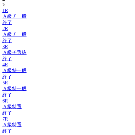
1
R
Ａ級チ一般
終了
2
R
Ａ級チ一般
終了
3
R
Ａ級チ選抜
終了
4
R
Ａ級特一般
終了
5
R
Ａ級特一般
終了
6
R
Ａ級特選
終了
7
R
Ａ級特選
終了