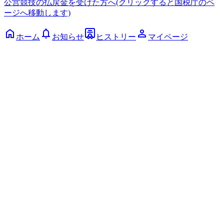
公営競技の払戻金を受けた方へ(クリックすると国税庁のペ
ージへ移動します)
ホーム
お知らせ
ヒストリー
マイページ