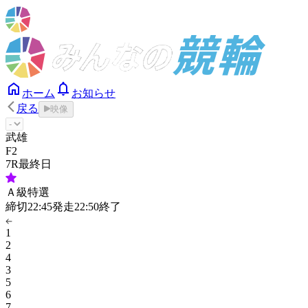
ホーム
お知らせ
戻る
映像
武雄
F2
7
R
最終日
Ａ級
特選
締切
22:45
発走
22:50
終了
1
2
4
3
5
6
7