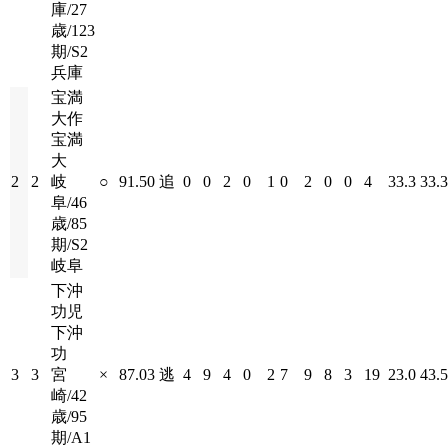
庫
/
27
歳
/
123
期
/
S2
兵庫
宝満
大作
宝満
大
2
2
岐
○
91.50
追
0
0
2
0
1
0
2
0
0
4
33.3
33.3
阜
/
46
歳
/
85
期
/
S2
岐阜
下沖
功児
下沖
功
3
3
宮
×
87.03
逃
4
9
4
0
2
7
9
8
3
19
23.0
43.5
崎
/
42
歳
/
95
期
/
A1