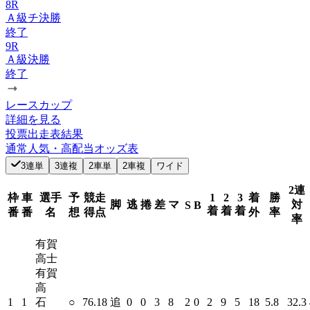
8
R
Ａ級チ決勝
終了
9
R
Ａ級決勝
終了
レースカップ
詳細を見る
投票
出走表
結果
通常
人気・高配当
オッズ表
3連単
3連複
2車単
2車複
ワイド
2連
枠
車
選手
予
競走
1
2
3
着
勝
脚
逃
捲
差
マ
対
S
B
着
着
着
番
番
名
想
得点
外
率
率
有賀
高士
有賀
高
1
1
石
○
76.18
追
0
0
3
8
2
0
2
9
5
18
5.8
32.3