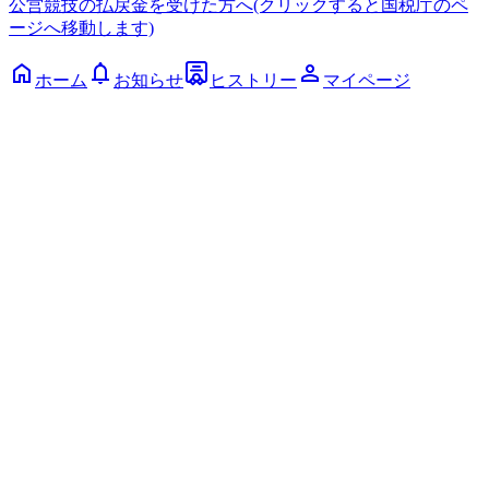
公営競技の払戻金を受けた方へ(クリックすると国税庁のペ
ージへ移動します)
ホーム
お知らせ
ヒストリー
マイページ