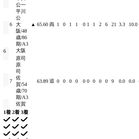
公一
平川
公
6
大
▲
65.60
両
1
0
1
1
0
1
1
2
6
21
3.3
10.0
阪
/
48
歳
/
86
期
/
A3
大阪
6
原司
原
司
佐
追
7
63.89
0
0
0
0
0
0
0
0
0
9
0.0
0.0
賀
/
54
歳
/
70
期
/
A3
佐賀
1着
2着
3着